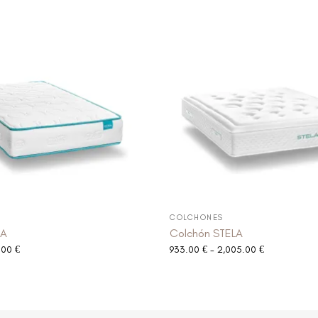
COLCHONES
RA
Colchón STELA
.00
€
933.00
€
-
2,005.00
€