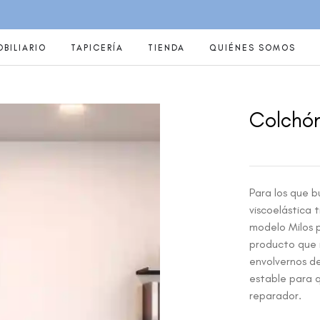
BILIARIO
TAPICERÍA
TIENDA
QUIÉNES SOMOS
Colchó
Para los que b
viscoelástica 
modelo Milos p
producto que 
envolvernos d
estable para 
reparador.