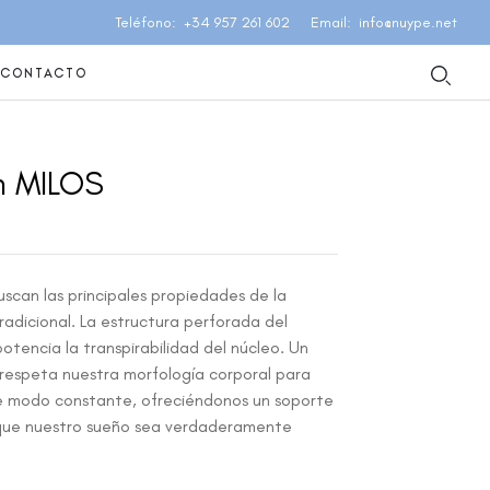
Teléfono
+34 957 261 602
Email
info@nuype.net
CONTACTO
n MILOS
uscan las principales propiedades de la
tradicional. La estructura perforada del
otencia la transpirabilidad del núcleo. Un
respeta nuestra morfología corporal para
e modo constante, ofreciéndonos un soporte
que nuestro sueño sea verdaderamente