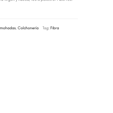
lmohadas
,
Colchonería
Tag:
Fibra