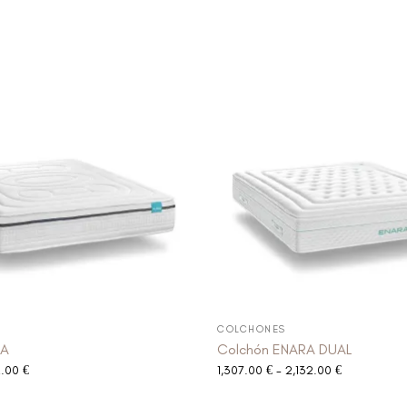
COLCHONES
DA
Colchón ENARA DUAL
2.00
€
1,307.00
€
-
2,132.00
€