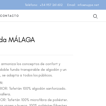
Teléfono
+34 957 261 602
Email
info@nuype.net
CONTACTO
da MÁLAGA
armoniza los conceptos de confort y
 doble funda transpirable de algodón y un
 se adapta a todos los públicos.
N:
IOR: Tafetán 100% algodón sanforizado.
allera.
OR: Tafetán 100% microfibra de poliéster.
ra virgen y hueca, 100% poliéster Fibertex.