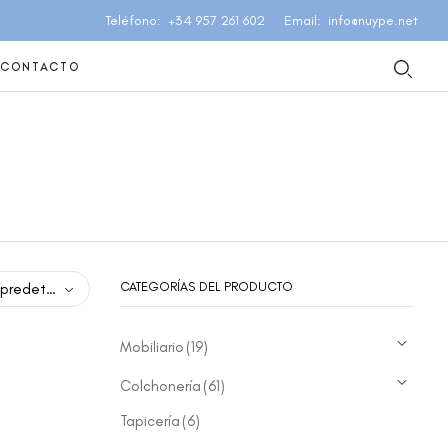
Teléfono
+34 957 261 602
Email
info@nuype.net
CONTACTO
CATEGORÍAS DEL PRODUCTO
eterminado
Mobiliario
(19)
Colchonería
(61)
Tapicería
(6)