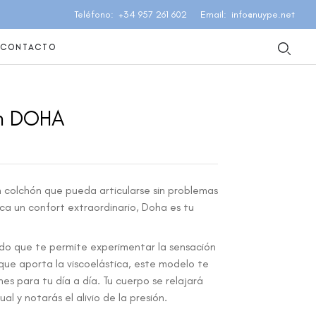
Teléfono
+34 957 261 602
Email
info@nuype.net
CONTACTO
n DOHA
n colchón que pueda articularse sin problemas
ca un confort extraordinario, Doha es tu
o que te permite experimentar la sensación
que aporta la viscoelástica, este modelo te
nes para tu día a día. Tu cuerpo se relajará
l y notarás el alivio de la presión.