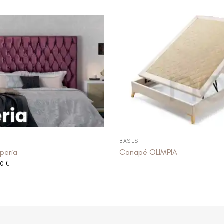
BASES
peria
Canapé OLIMPIA
00
€