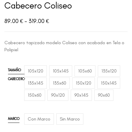
Cabecero Coliseo
89.00
€
-
319.00
€
Cabecero tapizado modelo Coliseo con acabado en Tela o
Polipiel
TAMAÑO
105x120
105x145
105x60
135x120
CABECERO
135x145
135x60
150x120
150x145
150x60
90x120
90x145
90x60
Con Marco
Sin Marco
MARCO