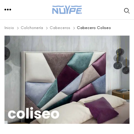
Inicio
Colchonería
Cabeceros
Cabecero Coliseo