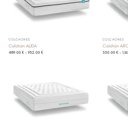
COLCHONES
COLCHONES
Colchón ALIDA
Colchón AR
489.00
€
-
932.00
€
530.00
€
-
1,1