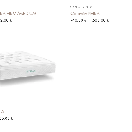
COLCHONES
ARA FIRM/MEDIUM
Colchón KEIRA
32.00
€
740.00
€
-
1,308.00
€
LA
05.00
€