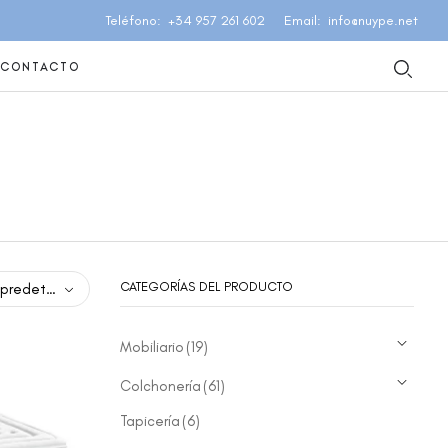
Teléfono
+34 957 261 602
Email
info@nuype.net
CONTACTO
CATEGORÍAS DEL PRODUCTO
eterminado
Mobiliario
(19)
Colchonería
(61)
Tapicería
(6)