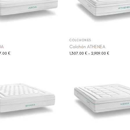
COLCHONES
OA
Colchón ATHENEA
67.00
€
1,307.00
€
-
2,909.00
€